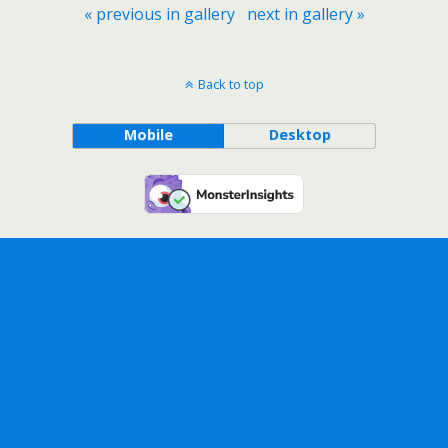
« previous in gallery
next in gallery »
Back to top
Mobile
Desktop