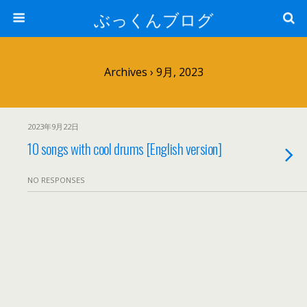
ぶっくんブログ
Archives › 9月, 2023
2023年9月22日
10 songs with cool drums [English version]
NO RESPONSES