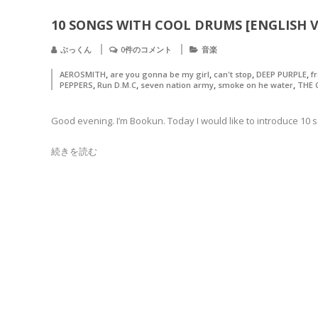
10 SONGS WITH COOL DRUMS [ENGLISH 
ぶっくん
0件のコメント
音楽
,
,
,
,
AEROSMITH
are you gonna be my girl
can't stop
DEEP PURPLE
f
,
,
,
,
PEPPERS
Run D.M.C
seven nation army
smoke on he water
THE 
Good evening. I’m Bookun. Today I would like to introduce 10
続きを読む