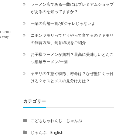
ラーメン店である一蘭にはプレミアムショップ
があるのを知ってますか？
一蘭の店舗一覧/ダジャレじゃないよ
 CHILI
ニホンヤモリってどうやって育てるの？ヤモリ
is way
の飼育方法、飼育環境をご紹介
お子様ラーメンが無料？最高に美味しいとんこ
つ細麺ラーメン/一蘭
ヤモリの生態や特徴、寿命は？なぜ壁にくっ付
ける？オスとメスの見分け方は？
カテゴリー
こどもちゃれんじ じゃんぷ
じゃんぷ English