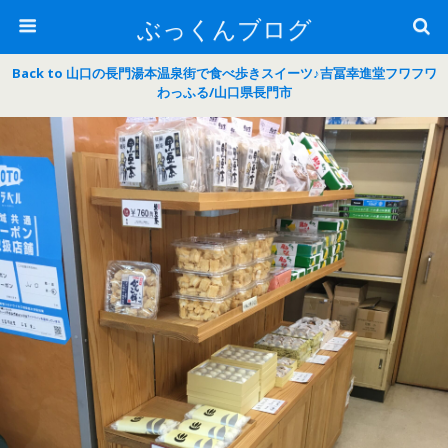
ぶっくんブログ
Back to 山口の長門湯本温泉街で食べ歩きスイーツ♪吉冨幸進堂フワフワ
わっふる/山口県長門市