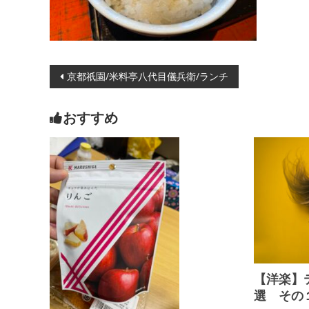
投
京都祇園/米料亭八代目儀兵衛/ランチ
稿
おすすめ
ナ
ビ
ゲ
ー
シ
ョ
【洋楽】
ン
選 その