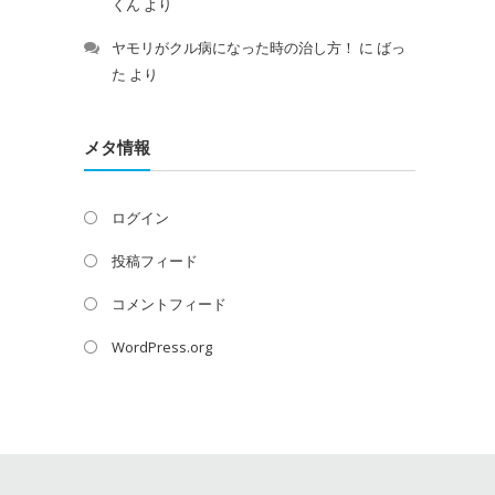
くん
より
ヤモリがクル病になった時の治し方！
に
ばっ
た
より
メタ情報
ログイン
投稿フィード
コメントフィード
WordPress.org