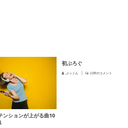
初ぶろぐ
ぶっくん
22件のコメント
テンションが上がる曲10
１