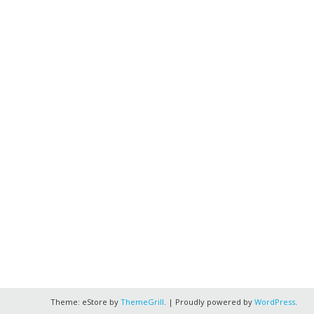
Theme: eStore by
ThemeGrill
.
|
Proudly powered by
WordPress
.