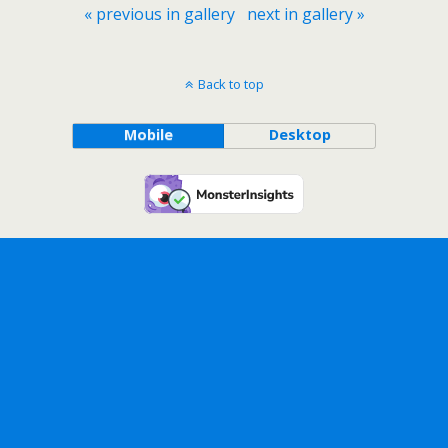
« previous in gallery
next in gallery »
Back to top
Mobile
Desktop