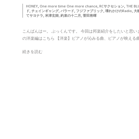
,
,
,
HONEY
One more time One more chance
RCサクセション
THE BL
,
,
,
,
,
ド
チェインギャング
バラード
フジファブリック
壊れかけのRadio
大
,
,
,
てサヨナラ
米津玄師
約束の十二月
菅田将暉
こんばんはー。 ぶっくんです。 今回は邦楽紹介をしたいと思いま
の洋楽編はこちら 【洋楽】ピアノが沁みる曲、ピアノが映える曲 
続きを読む