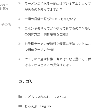
ラーメン店である一蘭にはプレミアムショップ
ーバラー
,
青
笑っ
があるのを知ってますか？
一蘭の店舗一覧/ダジャレじゃないよ
 その他
ニホンヤモリってどうやって育てるの？ヤモリ
の飼育方法、飼育環境をご紹介
お子様ラーメンが無料？最高に美味しいとんこ
つ細麺ラーメン/一蘭
ヤモリの生態や特徴、寿命は？なぜ壁にくっ付
ける？オスとメスの見分け方は？
カテゴリー
こどもちゃれんじ じゃんぷ
じゃんぷ English