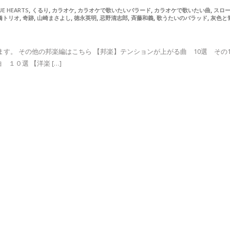
,
,
,
,
,
UE HEARTS
くるり
カラオケ
カラオケで歌いたいバラード
カラオケで歌いたい曲
スロ
,
,
,
,
,
,
,
橋トリオ
奇跡
山崎まさよし
徳永英明
忌野清志郎
斉藤和義
歌うたいのバラッド
灰色と
す。 その他の邦楽編はこちら 【邦楽】テンションが上がる曲 10選 その1
１０選 【洋楽 […]