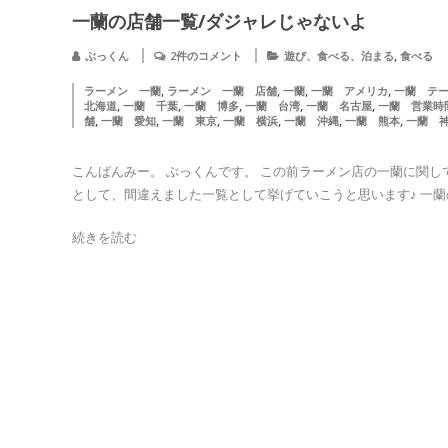
一蘭の店舗一覧/ダジャレじゃないよ
,
ぶっくん
2件のコメント
遊び、食べる、泊まる
食べる
,
,
,
,
ラーメン 一蘭
ラーメン 一蘭 店舗
一蘭
一蘭 アメリカ
一蘭 テ
,
,
,
,
,
北海道
一蘭 千葉
一蘭 博多
一蘭 台湾
一蘭 名古屋
一蘭 営業時
,
,
,
,
,
,
舗
一蘭 愛知
一蘭 東京
一蘭 横浜
一蘭 沖縄
一蘭 熊本
一蘭 
こんばんみー。 ぶっくんです。 この前ラーメン店の一蘭に関
として、間違えました一覧として挙げていこうと思います♪ 一蘭の
続きを読む