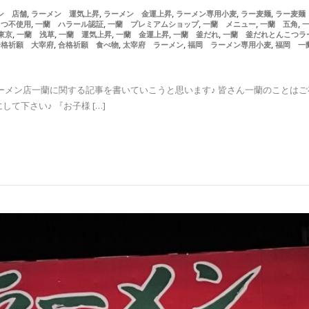
,
,
,
,
,
ン 店舗
ラーメン 運気上昇
ラーメン 金運上昇
ラーメン専用小麦
ラー麦麺
ラー麦麺
,
,
,
,
,
こつ不使用
一蘭 ハラール認証
一蘭 プレミアムショップ
一蘭 メニュー
一蘭 五角
,
,
,
,
,
東京
一蘭 浅草
一蘭 運気上昇
一蘭 金運上昇
一蘭 釜だれ
一蘭 釜だれとんこつラ
,
,
,
,
合格祈願 大宰府
合格祈願 食べ物
太宰府 ラーメン
福岡 ラーメン専用小麦
福岡 一
ーメン店一蘭に関する記事を書いていこうと思います♪ 皆さん一蘭のことはご
て下さい♪ 『お子様 […]