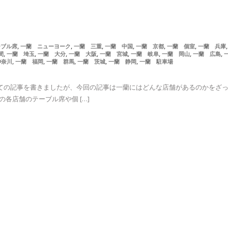
,
,
,
,
,
,
ーブル席
一蘭 ニューヨーク
一蘭 三重
一蘭 中国
一蘭 京都
一蘭 個室
一蘭 兵庫
,
,
,
,
,
,
,
,
間
一蘭 埼玉
一蘭 大分
一蘭 大阪
一蘭 宮城
一蘭 岐阜
一蘭 岡山
一蘭 広島
,
,
,
,
,
神奈川
一蘭 福岡
一蘭 群馬
一蘭 茨城
一蘭 静岡
一蘭 駐車場
しての記事を書きましたが、今回の記事は一蘭にはどんな店舗があるのかをざ
各店舗のテーブル席や個 […]