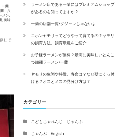
ラーメン店である一蘭にはプレミアムショップ
,
 一蘭
一蘭 八
があるのを知ってますか？
,
ーメン
,
蘭
美味
一蘭の店舗一覧/ダジャレじゃないよ
ニホンヤモリってどうやって育てるの？ヤモリ
存じで
の飼育方法、飼育環境をご紹介
お子様ラーメンが無料？最高に美味しいとんこ
つ細麺ラーメン/一蘭
ヤモリの生態や特徴、寿命は？なぜ壁にくっ付
ける？オスとメスの見分け方は？
カテゴリー
こどもちゃれんじ じゃんぷ
じゃんぷ English