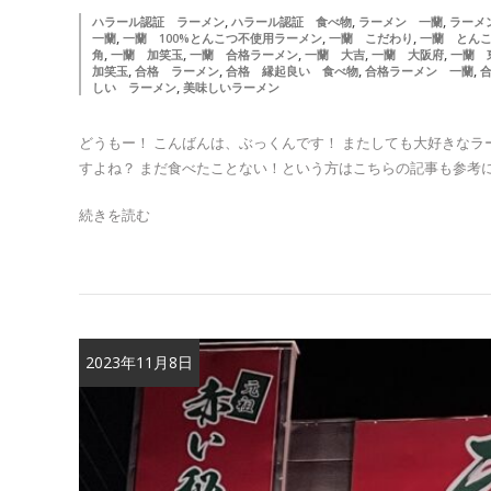
,
,
,
ハラール認証 ラーメン
ハラール認証 食べ物
ラーメン 一蘭
ラーメ
,
,
,
一蘭
一蘭 100%とんこつ不使用ラーメン
一蘭 こだわり
一蘭 とん
,
,
,
,
,
角
一蘭 加笑玉
一蘭 合格ラーメン
一蘭 大吉
一蘭 大阪府
一蘭 
,
,
,
,
加笑玉
合格 ラーメン
合格 縁起良い 食べ物
合格ラーメン 一蘭
,
しい ラーメン
美味しいラーメン
どうもー！ こんばんは、ぶっくんです！ またしても大好きなラ
すよね？ まだ食べたことない！という方はこちらの記事も参考にし
続きを読む
2023年11月8日